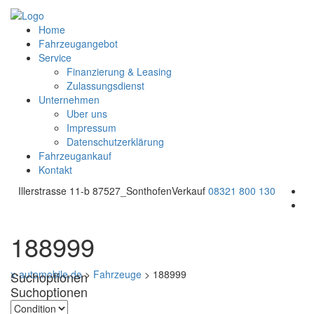
Home
Fahrzeugangebot
Service
Finanzierung & Leasing
Zulassungsdienst
Unternehmen
Uber uns
Impressum
Datenschutzerklärung
Fahrzeugankauf
Kontakt
Illerstrasse 11-b 87527_Sonthofen
Verkauf
08321 800 130
188999
x-automobile.de
>
Fahrzeuge
>
188999
Suchoptionen
Suchoptionen