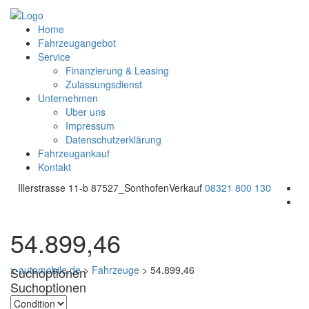
Home
Fahrzeugangebot
Service
Finanzierung & Leasing
Zulassungsdienst
Unternehmen
Uber uns
Impressum
Datenschutzerklärung
Fahrzeugankauf
Kontakt
Illerstrasse 11-b 87527_Sonthofen
Verkauf
08321 800 130
54.899,46
x-automobile.de
>
Fahrzeuge
>
54.899,46
Suchoptionen
Suchoptionen