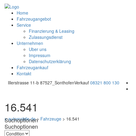
Home
Fahrzeugangebot
Service
Finanzierung & Leasing
Zulassungsdienst
Unternehmen
Uber uns
Impressum
Datenschutzerklärung
Fahrzeugankauf
Kontakt
Illerstrasse 11-b 87527_Sonthofen
Verkauf
08321 800 130
16.541
x-automobile.de
>
Fahrzeuge
>
16.541
Suchoptionen
Suchoptionen