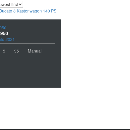
950
 950
to 2021
5
95
Manual