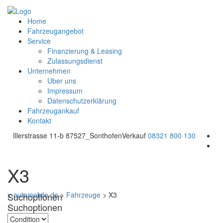
Home
Fahrzeugangebot
Service
Finanzierung & Leasing
Zulassungsdienst
Unternehmen
Uber uns
Impressum
Datenschutzerklärung
Fahrzeugankauf
Kontakt
Illerstrasse 11-b 87527_Sonthofen
Verkauf
08321 800 130
X3
x-automobile.de
>
Fahrzeuge
>
X3
Suchoptionen
Suchoptionen