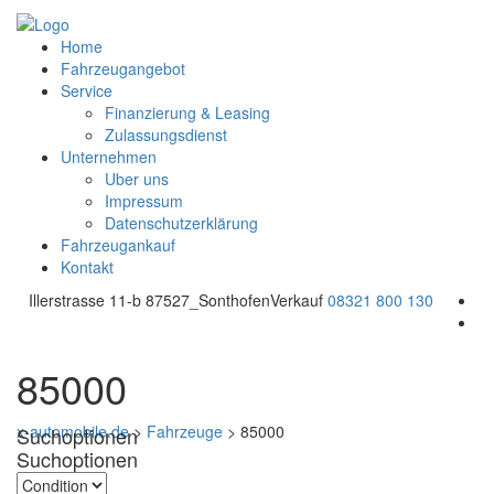
Home
Fahrzeugangebot
Service
Finanzierung & Leasing
Zulassungsdienst
Unternehmen
Uber uns
Impressum
Datenschutzerklärung
Fahrzeugankauf
Kontakt
Illerstrasse 11-b 87527_Sonthofen
Verkauf
08321 800 130
85000
x-automobile.de
>
Fahrzeuge
>
85000
Suchoptionen
Suchoptionen