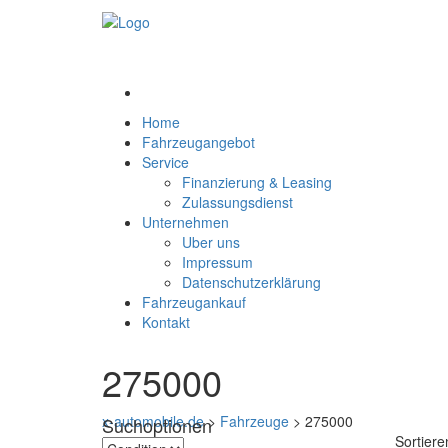
Home
Fahrzeugangebot
Service
Finanzierung & Leasing
Zulassungsdienst
Unternehmen
Uber uns
Impressum
Datenschutzerklärung
Fahrzeugankauf
Kontakt
275000
x-automobile.de
>
Fahrzeuge
>
275000
Suchoptionen
Sortiere