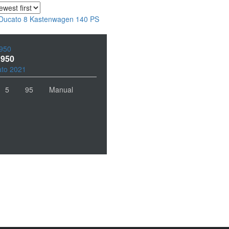
950
 950
to 2021
5
95
Manual