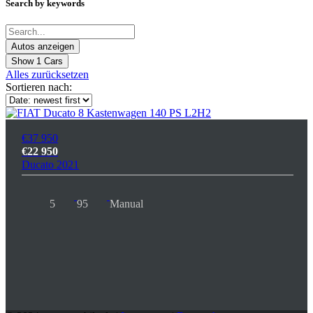
Search by keywords
Show
1
Cars
Alles zurücksetzen
Sortieren nach:
€37 950
€22 950
Ducato 2021
5
95
Manual