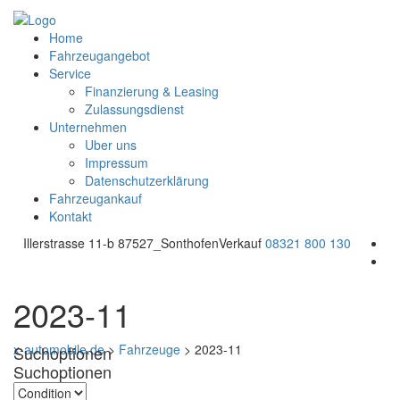
Home
Fahrzeugangebot
Service
Finanzierung & Leasing
Zulassungsdienst
Unternehmen
Uber uns
Impressum
Datenschutzerklärung
Fahrzeugankauf
Kontakt
Illerstrasse 11-b 87527_Sonthofen
Verkauf
08321 800 130
2023-11
x-automobile.de
>
Fahrzeuge
>
2023-11
Suchoptionen
Suchoptionen