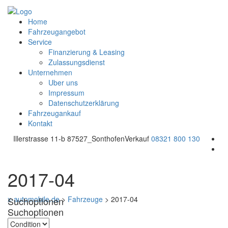
Home
Fahrzeugangebot
Service
Finanzierung & Leasing
Zulassungsdienst
Unternehmen
Uber uns
Impressum
Datenschutzerklärung
Fahrzeugankauf
Kontakt
Illerstrasse 11-b 87527_Sonthofen
Verkauf
08321 800 130
2017-04
x-automobile.de
>
Fahrzeuge
>
2017-04
Suchoptionen
Suchoptionen