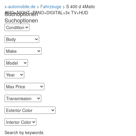
x-automobile.de
>
Fahrzeuge
>
S 400 d 4Matic
AMG+NIGHT+PANO+DIGITAL+3x TV+HUD
Suchoptionen
Suchoptionen
Search by keywords