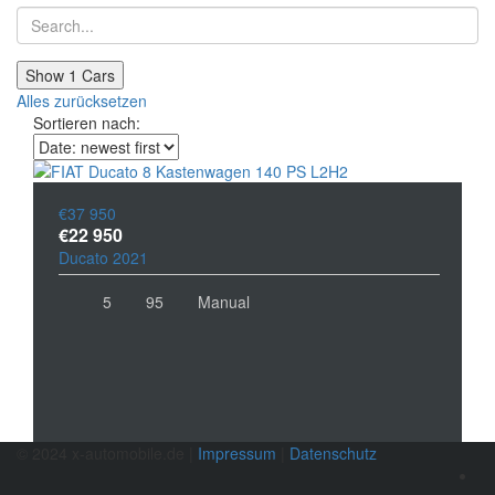
Show
1
Cars
Alles zurücksetzen
Sortieren nach:
€37 950
€22 950
Ducato 2021
5
95
Manual
© 2024 x-automobile.de |
Impressum
|
Datenschutz